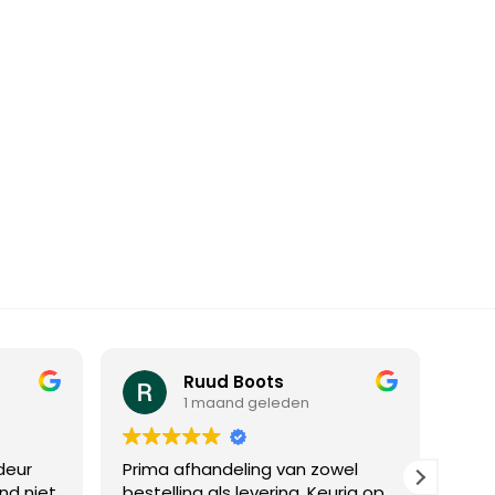
Ruud Boots
1 maand geleden
deur
Prima afhandeling van zowel
Bee
ond niet
bestelling als levering. Keurig op
een 