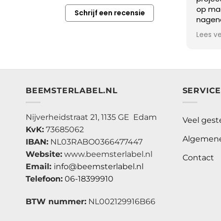
op maat
Schrijf een recensie
nageno
zitten!
Lees v
Beemst
vriend
uitgele
Vervol
bestel
BEEMSTERLABEL.NL
SERVIC
dagen 
We zij
aanwin
Nijverheidstraat 21, 1135 GE Edam
Veel gest
KvK:
73685062
Algemene
IBAN:
NL03RABO0366477447
Website:
www.beemsterlabel.nl
Contact
Email:
info@beemsterlabel.nl
Telefoon:
06-18399910
BTW nummer:
NL002129916B66