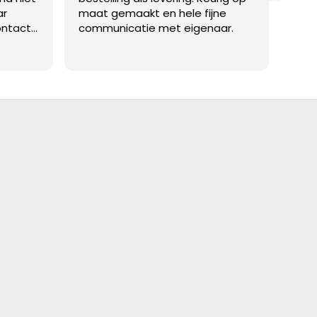
ar
maat gemaakt en hele fijne
gepl
ontact
communicatie met eigenaar.
ontz
oed te
van 
Lees
lossing
en d
contact
Abso
n met
aat!