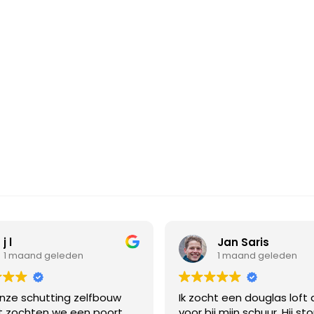
j l
Jan Saris
1 maand geleden
1 maand geleden
nze schutting zelfbouw
Ik zocht een douglas loft 
t zochten we een poort
voor bij mijn schuur. Hij st