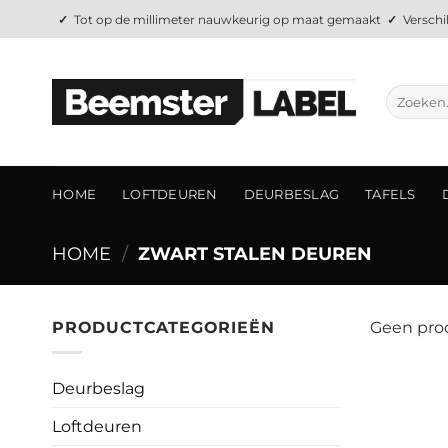
Ga
✓
Tot op de millimeter nauwkeurig op maat gemaakt
✓
Verschi
naar
inhoud
Zoeken
naar:
HOME
LOFTDEUREN
DEURBESLAG
TAFELS
HOME
/
ZWART STALEN DEUREN
PRODUCTCATEGORIEËN
Geen prod
Deurbeslag
Loftdeuren