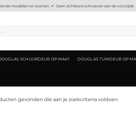
llende modellen en soorten
✓
Geen zichtbare schroeven aan de voorzijde
DOUGLAS SCHUURDEUR OP MAAT
DOUGLAS TUINDEUR OP M
ucten gevonden die aan je zoekcriteria voldoen.