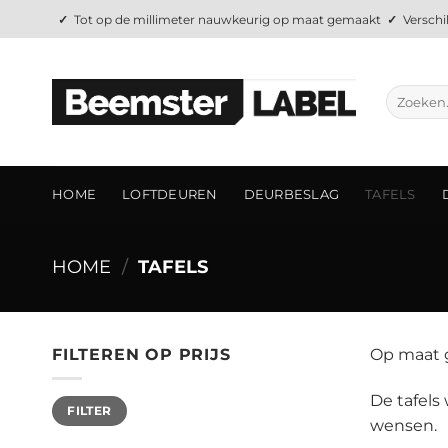
Ga
✓
Tot op de millimeter nauwkeurig op maat gemaakt
✓
Verschi
naar
inhoud
Zoeken
naar:
HOME
LOFTDEUREN
DEURBESLAG
TAFELS
HOME
/
TAFELS
FILTEREN OP PRIJS
Op maat g
De tafels
Min.
Max.
FILTER
prijs
prijs
wensen.