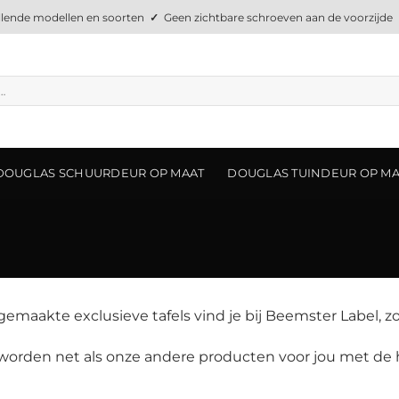
llende modellen en soorten
✓
Geen zichtbare schroeven aan de voorzijde
DOUGLAS SCHUURDEUR OP MAAT
DOUGLAS TUINDEUR OP M
emaakte exclusieve tafels vind je bij Beemster Label, zo
 worden net als onze andere producten voor jou met de