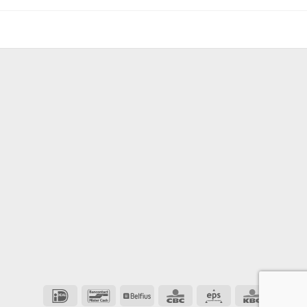
IDeal
Bancontact
Belfius
CBC
Eps
KBC