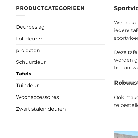
Sportvlo
PRODUCTCATEGORIEËN
We maken 
Deurbeslag
iedere taf
sportvloe
Loftdeuren
projecten
Deze tafe
worden gem
Schuurdeur
het ontwe
Tafels
Robuust
Tuindeur
Woonaccessoires
Ook maken
te bestel
Zwart stalen deuren