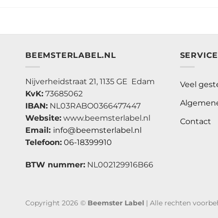
BEEMSTERLABEL.NL
SERVIC
Nijverheidstraat 21, 1135 GE Edam
Veel gest
KvK:
73685062
Algemene
IBAN:
NL03RABO0366477447
Website:
www.beemsterlabel.nl
Contact
Email:
info@beemsterlabel.nl
Telefoon:
06-18399910
BTW nummer:
NL002129916B66
Copyright 2026 ©
Beemster Label
| Alle rechten voorb