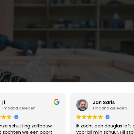
j l
Jan Saris
1 maand geleden
1 maand geleden
nze schutting zelfbouw
Ik zocht een douglas loft 
t zochten we een poort
voor bij mijn schuur. Hij st