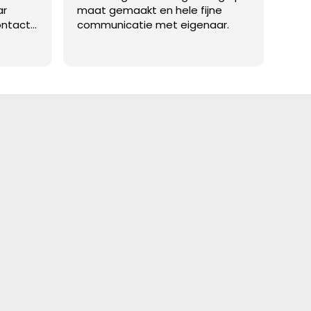
ar
maat gemaakt en hele fijne
gepl
ontact
communicatie met eigenaar.
ontz
oed te
van 
Lees
lossing
en d
contact
Abso
n met
aat!