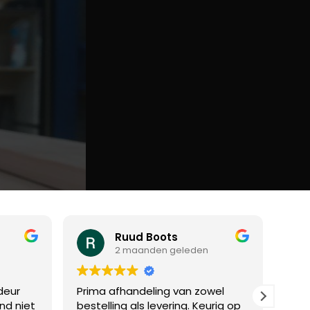
Ruud Boots
2 maanden geleden
deur
Prima afhandeling van zowel
Bee
ond niet
bestelling als levering. Keurig op
een 