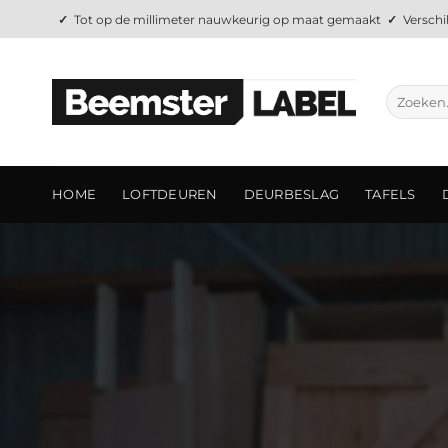
Ga
✓
Tot op de millimeter nauwkeurig op maat gemaakt
✓
Verschi
naar
inhoud
Zoeken
naar:
HOME
LOFTDEUREN
DEURBESLAG
TAFELS