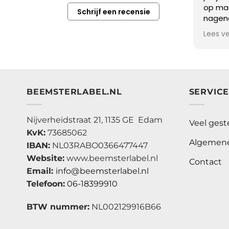
op maat
Schrijf een recensie
nageno
zitten!
Lees v
Beemst
vriend
uitgele
Vervol
bestel
BEEMSTERLABEL.NL
SERVIC
dagen 
We zij
aanwin
Nijverheidstraat 21, 1135 GE Edam
Veel gest
KvK:
73685062
Algemene
IBAN:
NL03RABO0366477447
Website:
www.beemsterlabel.nl
Contact
Email:
info@beemsterlabel.nl
Telefoon:
06-18399910
BTW nummer:
NL002129916B66